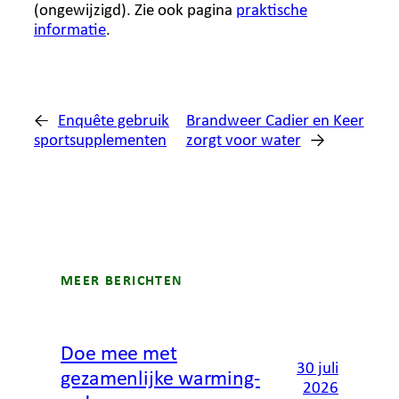
(ongewijzigd). Zie ook pagina
praktische
informatie
.
←
Enquête gebruik
Brandweer Cadier en Keer
sportsupplementen
zorgt voor water
→
MEER BERICHTEN
Doe mee met
30 juli
gezamenlijke warming-
2026