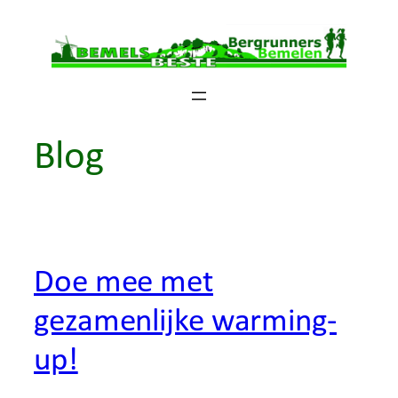
Ga
naar
de
inhoud
Blog
Doe mee met
gezamenlijke warming-
up!