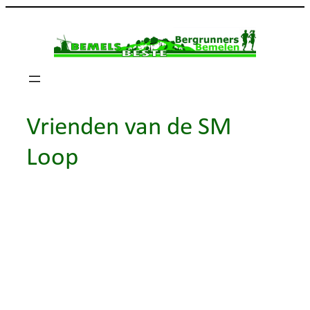
Ga
naar
de
inhoud
Vrienden van de SM
Loop